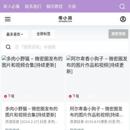
新人必看
联系我们
解压教程
升级
全部标签
狼密领域
最多喜欢
下载
下载
1个资源
1个资源
多肉小野猫 – 微密圈发布的
阿尔卑香小狗子 – 微密圈发
图片和视频合集[持续更新]
布的图片作品和视频[持续更
新]
资源目录 [2024.2.27] 抖音 多肉小
资源目录 2025.6.10更新 抖音 阿尔
野猫 微密圈 NO.045期 【4P6V】
卑出色小狗子 微密圈NO.062期【8