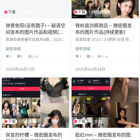
下载
下载
1个资源
1个资源
钟意依阳(没有圆子) – 秘语空
铁岭县刘辉商店 – 微密圈发
间发布的图片作品和视频[持
布的图片作品[持续更新]
续更新]
资源目录按编号目前共6期，2025.
资源目录 2024.1.23更新 抖音 铁岭
6.17发布
县刘辉商店 微密圈 NO.006期 【8P
狼密领域
狼密领域
7V】 抖音 铁岭县刘辉商店 微密圈
NO.005期 【8P】 抖音 铁岭县刘辉
0
0
8.7k
0
2
5.3k
商店 微密圈 NO.004期 【4P】 抖
音 铁岭县刘辉商店 微密圈 NO.003
2025年06月17日
2025年04月24日
期 【4P5V】 抖音 铁岭县刘辉商店
微密圈 NO.002期 【13V4P】 抖音
铁岭县刘辉商店 微密圈 NO.001期
【11V6P…
下载
下载
1个资源
1个资源
突变的柠檬 – 微密圈发布的
脸红mm – 微密圈发布的图