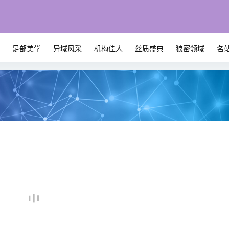
系
足部美学
异域风采
机构佳人
丝质盛典
狼密领域
名