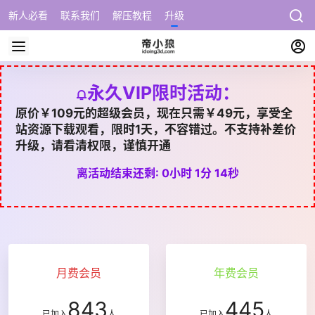
新人必看
联系我们
解压教程
升级
永久VIP限时活动：
原价￥109元的超级会员，现在只需￥49元，享受全
站资源下载观看，限时1天，不容错过。不支持补差价
升级，请看清权限，谨慎开通
离活动结束还剩: 0小时 1分 13秒
月费会员
年费会员
843
445
已加入
人
已加入
人