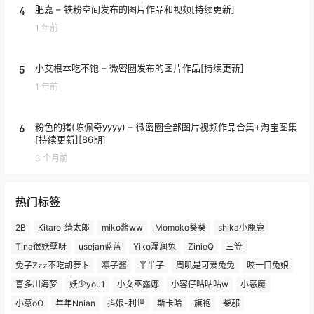
4
肥嘉 – 铁粉空间发布的图片作品和视频[持续更新]
1 年前
5
小艾根本吃不饱 – 微密圈发布的图片作品[持续更新]
1 年前
6
粉色的猪(陈佩奇yyyy) – 微密圈全部图片视频作品合集+淘宝图集
[持续更新][86期]
3 个月前
热门标签
2B
Kitaro_绮太郎
miko酱ww
Momoko葵葵
shika小鹿鹿
Tina很妖孽呀
usejan蓝蓝
Yiko湿润兔
ZinieQ
三笠
兔子Zzz不吃胡萝卜
凛子酱
半半子
周叽是可爱兔兔
咬一口兔娘
喜多川海梦
妖少you1
小女巫露娜
小容仔咕咕咕w
小恶魔
小意oO
年年Nnian
抖娘-利世
斯卡哈
旗袍
柴郡