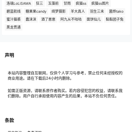
洛璃LoLiSAMA
狂三
玉藻前
甘雨
疯猫ss
疯猫ss图片
碧蓝航线
糖果果candy
绮梦摄影
羊大真人
羽生三未
菌烨tako
蜜汁猫裘
蠢沫沫
酒了崽崽
阿九从不咕咕
面饼仙儿
黏黏团子兔
黑龙贯通
声明
本站内容整理自互联网，仅供个人学习与参考，禁止任何未经授权的
商业用途。请在下载后24小时内删除。
如需正版资源，请联系原作者购买。若内容侵犯您的权益，请联系我
们删除。用户自行承担使用内容产生的后果，本站不负任何责任。
条款