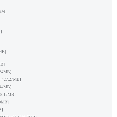
9M]
]
MB]
B]
64MB]
27.27MB]
44MB]
.12MB]
9MB]
B]