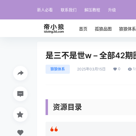
新人必看
联系我们
解压教程
升级
首页
孤狼品图
狼狼体
是三不是世w – 全部42
0
1
狼狼体系
2025年03月15日
资源目录