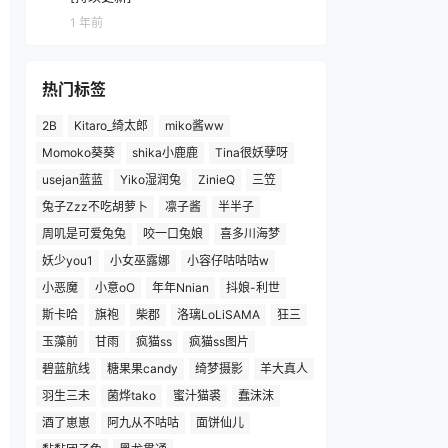
1 年前
热门标签
2B
Kitaro_绮太郎
miko酱ww
Momoko葵葵
shika小鹿鹿
Tina很妖孽呀
usejan蓝蓝
Yiko湿润兔
ZinieQ
三笠
兔子Zzz不吃胡萝卜
凛子酱
半半子
周叽是可爱兔兔
咬一口兔娘
喜多川海梦
妖少you1
小女巫露娜
小容仔咕咕咕w
小恶魔
小意oO
年年Nnian
抖娘-利世
斯卡哈
旗袍
柴郡
洛璃LoLiSAMA
狂三
玉藻前
甘雨
疯猫ss
疯猫ss图片
碧蓝航线
糖果果candy
绮梦摄影
羊大真人
羽生三未
菌烨tako
蜜汁猫裘
蠢沫沫
酒了崽崽
阿九从不咕咕
面饼仙儿