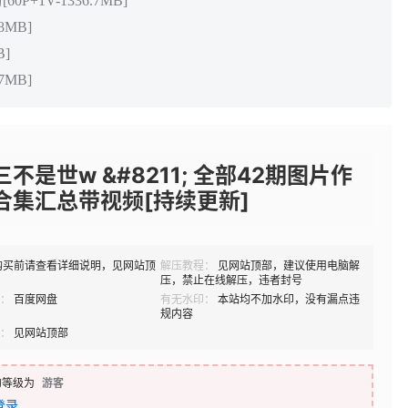
P+1V-1336.7MB]
8MB]
B]
7MB]
三不是世w &#8211; 全部42期图片作
合集汇总带视频[持续更新]
购买前请查看详细说明，见网站顶
解压教程：
见网站顶部，建议使用电脑解
压，禁止在线解压，违者封号
：
百度网盘
有无水印：
本站均不加水印，没有漏点违
规内容
：
见网站顶部
的等级为
游客
登录