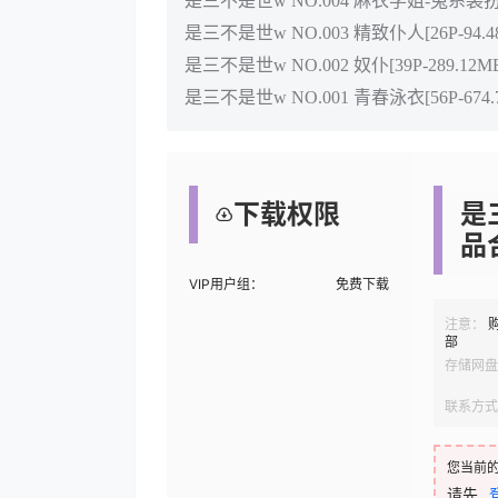
是三不是世w NO.004 麻衣学姐-兔系装扮[60
是三不是世w NO.003 精致仆人[26P-94.4
是三不是世w NO.002 奴仆[39P-289.12M
是三不是世w NO.001 青春泳衣[56P-674.
下载权限
是
品
VIP用户组：
免费下载
注意：
部
存储网盘
联系方式
您当前
请先