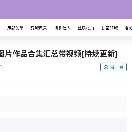
系
足部美学
异域风采
机构佳人
丝质盛典
狼密领域
名
期图片作品合集汇总带视频[持续更新]
.9k
前往下载