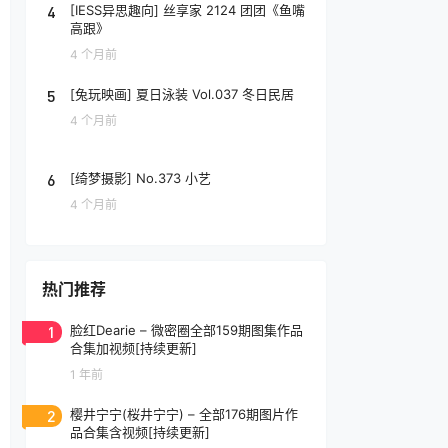
4
[IESS异思趣向] 丝享家 2124 团团《鱼嘴
高跟》
4 个月前
5
[兔玩映画] 夏日泳装 Vol.037 冬日民居
4 个月前
6
[绮梦摄影] No.373 小艺
4 个月前
热门推荐
1
脸红Dearie – 微密圈全部159期图集作品
合集加视频[持续更新]
1 年前
2
樱井宁宁(桜井宁宁) – 全部176期图片作
品合集含视频[持续更新]