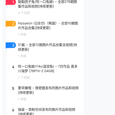
1
黏黏团子兔(咬一口兔娘) – 全部276期图
集作品和视频[持续更新]
4 个月前
2
Hyoyeon (김효연)（韩国）- 全部10期图
片作品合集[持续更新]
1 年前
3
51酱 – 全部12期图片作品合集含视频[持
续更新]
1 年前
4
咬一口兔娘(Yiko湿润兔) – 7月作品 喜多
川海梦 [76P1V-2.04GB]
7 个月前
5
要早睡哦 – 微密圈发布的图片作品和视频
[持续更新]
1 年前
6
独留 – 铁粉空间发布的图片作品和视频
[持续更新]