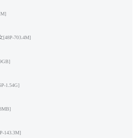
2M]
8P-703.4M]
9GB]
-1.54G]
8MB]
143.3M]