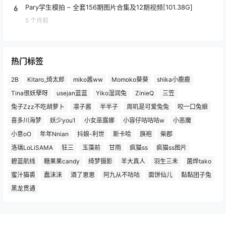
6
Pary学生模拍 – 全套156期图片合集及12期视频[101.38G]
5 个月前
热门标签
2B
Kitaro_绮太郎
miko酱ww
Momoko葵葵
shika小鹿鹿
Tina很妖孽呀
usejan蓝蓝
Yiko湿润兔
ZinieQ
三笠
兔子Zzz不吃胡萝卜
凛子酱
半半子
周叽是可爱兔兔
咬一口兔娘
喜多川海梦
妖少you1
小女巫露娜
小容仔咕咕咕w
小恶魔
小意oO
年年Nnian
抖娘-利世
斯卡哈
旗袍
柴郡
洛璃LoLiSAMA
狂三
玉藻前
甘雨
疯猫ss
疯猫ss图片
碧蓝航线
糖果果candy
绮梦摄影
羊大真人
羽生三未
菌烨tako
蜜汁猫裘
蠢沫沫
酒了崽崽
阿九从不咕咕
面饼仙儿
黏黏团子兔
黑龙贯通