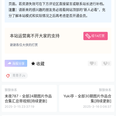
页面。若资源失效可在下方评论区直接留言或联系站长进行补档。
注意：
请新来的感兴趣的朋友务必观看网站顶部的“新人必看”，充
分了解本站模式和实际情况之后再考虑是否开通会员。
本站运营离不开大家的支持
给TA打赏
谢谢各位大侠的打赏
收藏
0
0
海报分享
青青子Js
狼狼体系
狼狼体系
末夜787 - 全部24期图片作品
Yuki亭 - 全部30期图片作品合
合集汇总带视频[持续更新]
集[持续更新]
2025-3-15 23:37:19
2025-3-16 0:06:37