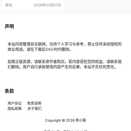
ia] 2021年08月合集 [132P13V-1.0
郎总
2026年01月07日
4GB] [2026.1.2] 061.いくみ – [Fant
ia] 2021年07月合集 [125P8V-5…
声明
本站内容整理自互联网，仅供个人学习与参考，禁止任何未经授权的
商业用途。请在下载后24小时内删除。
如需正版资源，请联系原作者购买。若内容侵犯您的权益，请联系我
们删除。用户自行承担使用内容产生的后果，本站不负任何责任。
条款
用户协议
免责说明
隐私政策
关于我们
Copyright © 2026
帝小狼