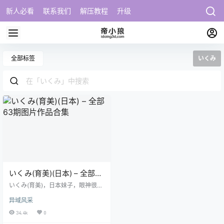
新人必看
联系我们
解压教程
升级
全部标签
いくみ
いくみ(育美)(日本) – 全部63
期图片作品合集
いくみ(育美)，日本妹子，眼神很有
戏，很有气质。 📂 资源目录（点击
异域风采
收起/展开） [2026.1.7] 063.いくみ
– [Fantia] 2021年09月合集 [129P5
34.4k
0
V-458MB] [1.3] 062.いくみ – [Fant