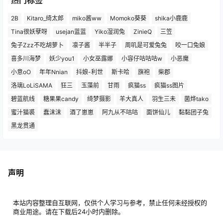
2B
Kitaro_绮太郎
miko酱ww
Momoko葵葵
shika小鹿鹿
Tina很妖孽呀
usejan蓝蓝
Yiko湿润兔
ZinieQ
三笠
兔子Zzz不吃胡萝卜
凛子酱
半半子
周叽是可爱兔兔
咬一口兔娘
喜多川海梦
妖少you1
小女巫露娜
小容仔咕咕咕w
小恶魔
小意oO
年年Nnian
抖娘-利世
斯卡哈
旗袍
柴郡
洛璃LoLiSAMA
狂三
玉藻前
甘雨
疯猫ss
疯猫ss图片
碧蓝航线
糖果果candy
绮梦摄影
羊大真人
羽生三未
菌烨tako
蜜汁猫裘
蠢沫沫
酒了崽崽
阿九从不咕咕
面饼仙儿
黏黏团子兔
黑龙贯通
声明
本站内容整理自互联网，仅供个人学习与参考，禁止任何未经授权的
商业用途。请在下载后24小时内删除。