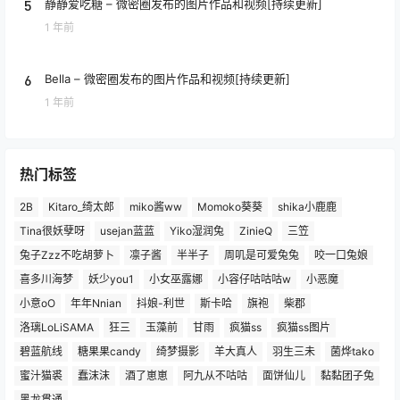
5
静静爱吃糖 – 微密圈发布的图片作品和视频[持续更新]
1 年前
6
Bella – 微密圈发布的图片作品和视频[持续更新]
1 年前
热门标签
2B
Kitaro_绮太郎
miko酱ww
Momoko葵葵
shika小鹿鹿
Tina很妖孽呀
usejan蓝蓝
Yiko湿润兔
ZinieQ
三笠
兔子Zzz不吃胡萝卜
凛子酱
半半子
周叽是可爱兔兔
咬一口兔娘
喜多川海梦
妖少you1
小女巫露娜
小容仔咕咕咕w
小恶魔
小意oO
年年Nnian
抖娘-利世
斯卡哈
旗袍
柴郡
洛璃LoLiSAMA
狂三
玉藻前
甘雨
疯猫ss
疯猫ss图片
碧蓝航线
糖果果candy
绮梦摄影
羊大真人
羽生三未
菌烨tako
蜜汁猫裘
蠢沫沫
酒了崽崽
阿九从不咕咕
面饼仙儿
黏黏团子兔
黑龙贯通