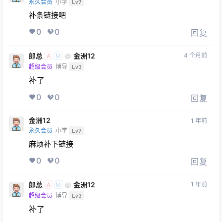
永久会员
小学
Lv7
补条链接吧
0
0
回复
郎总
金洲12
4 个月前
@
A
M
超级会员
博导
Lv3
补了
0
0
回复
金洲12
1 年前
永久会员
小学
Lv7
麻烦补下链接
0
0
回复
郎总
金洲12
1 年前
@
A
M
超级会员
博导
Lv3
补了