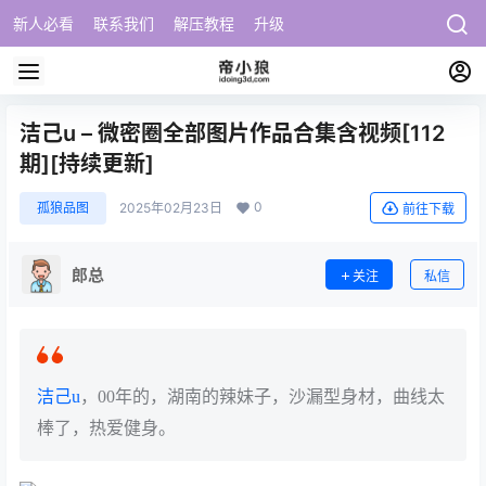
新人必看
联系我们
解压教程
升级
洁己u – 微密圈全部图片作品合集含视频[112
期][持续更新]
0
孤狼品图
2025年02月23日
前往下载
郎总
关注
私信
洁己u
，00年的，湖南的辣妹子，沙漏型身材，曲线太
棒了，热爱健身。