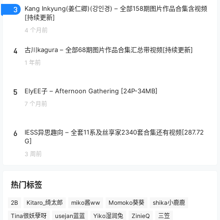
3
Kang Inkyung(姜仁卿)(강인경) – 全部158期图片作品合集含视频
[持续更新]
4 个月前
4
古川kagura – 全部68期图片作品合集汇总带视频[持续更新]
1 年前
5
ElyEE子 – Afternoon Gathering [24P-34MB]
7 个月前
6
IESS异思趣向 – 全套11系及丝享家2340套合集还有视频[287.72
G]
3 周前
热门标签
2B
Kitaro_绮太郎
miko酱ww
Momoko葵葵
shika小鹿鹿
Tina很妖孽呀
usejan蓝蓝
Yiko湿润兔
ZinieQ
三笠