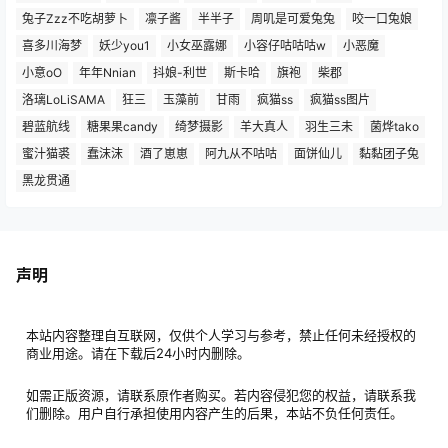
兔子Zzz不吃胡萝卜
凛子酱
半半子
周叽是可爱兔兔
咬一口兔娘
喜多川海梦
妖少you1
小女巫露娜
小容仔咕咕咕w
小恶魔
小意oO
年年Nnian
抖娘-利世
斯卡哈
旗袍
柴郡
洛璃LoLiSAMA
狂三
玉藻前
甘雨
疯猫ss
疯猫ss图片
碧蓝航线
糖果果candy
绮梦摄影
羊大真人
羽生三未
菌烨tako
蜜汁猫裘
蠢沫沫
酒了崽崽
阿九从不咕咕
面饼仙儿
黏黏团子兔
黑龙贯通
声明
本站内容整理自互联网，仅供个人学习与参考，禁止任何未经授权的
商业用途。请在下载后24小时内删除。
如需正版资源，请联系原作者购买。若内容侵犯您的权益，请联系我
们删除。用户自行承担使用内容产生的后果，本站不负任何责任。