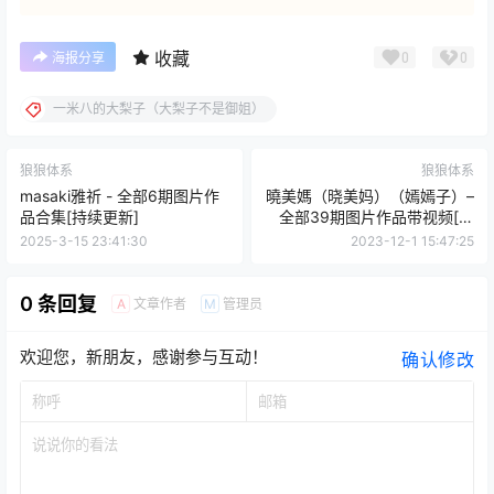
收藏
0
0
海报分享
一米八的大梨子（大梨子不是御姐）
狼狼体系
狼狼体系
masaki雅祈 - 全部6期图片作
曉美媽（晓美妈）（嫣嫣子）–
品合集[持续更新]
全部39期图片作品带视频[持
续更新]
2025-3-15 23:41:30
2023-12-1 15:47:25
0 条回复
文章作者
管理员
A
M
欢迎您，新朋友，感谢参与互动！
确认修改