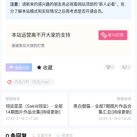
注意：
请新来的感兴趣的朋友务必观看网站顶部的“新人必看”，充
分了解本站模式和实际情况之后再考虑是否开通会员。
本站运营离不开大家的支持
给TA打赏
谢谢各位大侠的打赏
收藏
0
0
海报分享
九九八吖（九九八xy）
狼狼体系
狼狼体系
翎柒菜菜（Sakiiii翎柒）- 全部
黑白御猫 - 全部7期图片作品合
14期图片作品合集[持续更新]
集汇总[持续更新]
2025-3-16 0:11:36
2025-3-16 0:14:20
0 条回复
文章作者
管理员
A
M