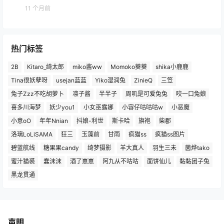
11 个月前
热门标签
2B
Kitaro_绮太郎
miko酱ww
Momoko葵葵
shika小鹿鹿
Tina很妖孽呀
usejan蓝蓝
Yiko湿润兔
ZinieQ
三笠
兔子Zzz不吃胡萝卜
凛子酱
半半子
周叽是可爱兔兔
咬一口兔娘
喜多川海梦
妖少you1
小女巫露娜
小容仔咕咕咕w
小恶魔
小意oO
年年Nnian
抖娘-利世
斯卡哈
旗袍
柴郡
洛璃LoLiSAMA
狂三
玉藻前
甘雨
疯猫ss
疯猫ss图片
碧蓝航线
糖果果candy
绮梦摄影
羊大真人
羽生三未
菌烨tako
蜜汁猫裘
蠢沫沫
酒了崽崽
阿九从不咕咕
面饼仙儿
黏黏团子兔
黑龙贯通
声明