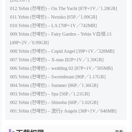
012.Yebin (전예빈) – On The Yacht [87P+1V／1.28GB]
011.Yebin (전예빈) – Nezuko [65P／1.09GB]
010.Yebin (전예빈) – LA [70P+1V／742MB]
009.Yebin (전예빈) – Fairy Garden – Yebin V白领.13
[49P+2V／0.99GB]
008.Yebin (전예빈) – Cupid Angel [39P+1V／328MB]
007.Yebin (전예빈) – X-mas [82P+1V／1.50GB]
006.Yebin (전예빈) – wedding 02 [87P+1V／595MB]
005.Yebin (전예빈) – Sweetdream [90P／1.17GB]
004.Yebin (전예빈) – Summer [86P／1.36GB]
003.Yebin (전예빈) – Spa [56P／1.21GB]
002.Yebin (전예빈) – Shinobu [60P／1.02GB]
001.Yebin (전예빈) – 流行y Angels [38P+1V／646MB]
查看