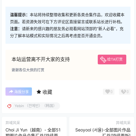
温馨提示：
本站将持续整理收集和更新各类合集作品，欢迎收藏本
页面。若资源失效可在下方评论区直接留言或联系站长进行补档。
注意：
请新来的感兴趣的朋友务必观看网站顶部的“新人必看”，充
分了解本站模式和实际情况之后再考虑是否开通会员。
本站运营离不开大家的支持
给TA打赏
谢谢各位大侠的打赏
收藏
0
0
海报分享
Yebin （전예빈）（韩国）
异域风采
异域风采
Choi Ji Yun（越南）- 全部51
Seoyool (서율)-全部图片作品
期图片作品合集汇总[持续更
汇总[持续更新]