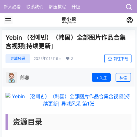
新人必看
联系我们
解压教程
升级
Yebin （전예빈）（韩国）全部图片作品合集
含视频[持续更新]
0
异域风采
2025年01月19日
前往下载
郎总
关注
私信
资源目录