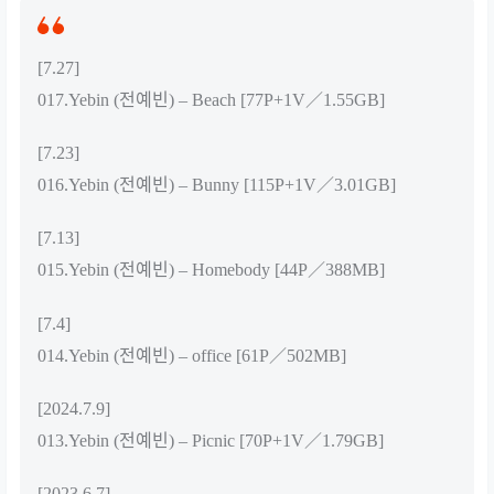
[7.27]
017.Yebin (전예빈) – Beach [77P+1V／1.55GB]
[7.23]
016.Yebin (전예빈) – Bunny [115P+1V／3.01GB]
[7.13]
015.Yebin (전예빈) – Homebody [44P／388MB]
[7.4]
014.Yebin (전예빈) – office [61P／502MB]
[2024.7.9]
013.Yebin (전예빈) – Picnic [70P+1V／1.79GB]
[2023.6.7]