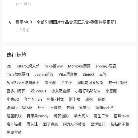
11 个月前
6
穆零Mu0 – 全部51期图片作品合集汇总含视频[持续更新]
8 个月前
热门标签
2B
Kitaro_绮太郎
miko酱ww
Momoko葵葵
shika小鹿鹿
Tina很妖孽呀
usejan蓝蓝
Yiko湿润兔
ZinieQ
三笠
兔子Zzz不吃胡萝卜
凛子酱
半半子
周叽是可爱兔兔
咬一口兔娘
喜多川海梦
妖少you1
小女巫露娜
小容仔咕咕咕w
小恶魔
小意oO
年年Nnian
抖娘-利世
斯卡哈
旗袍
柴郡
洛璃LoLiSAMA
狂三
玉藻前
甘雨
疯猫ss
疯猫ss图片
碧蓝航线
糖果果candy
绮梦摄影
羊大真人
羽生三未
菌烨tako
蜜汁猫裘
蠢沫沫
酒了崽崽
阿九从不咕咕
面饼仙儿
黏黏团子兔
黑龙贯通