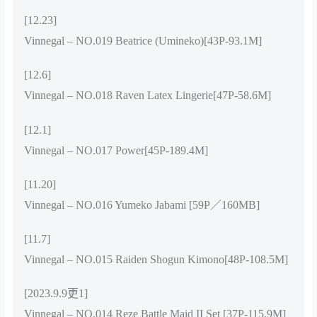
[12.23]
Vinnegal – NO.019 Beatrice (Umineko)[43P-93.1M]
[12.6]
Vinnegal – NO.018 Raven Latex Lingerie[47P-58.6M]
[12.1]
Vinnegal – NO.017 Power[45P-189.4M]
[11.20]
Vinnegal – NO.016 Yumeko Jabami [59P／160MB]
[11.7]
Vinnegal – NO.015 Raiden Shogun Kimono[48P-108.5M]
[2023.9.9更1]
Vinnegal – NO.014 Reze Battle Maid II Set [37P-115.9M]