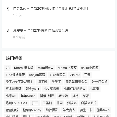
5
白金Saki – 全部20期图片作品合集汇总[持续更新]
1 年前
6
浅安安 – 全部27期图片作品合集汇总
8 个月前
热门标签
2B
Kitaro_绮太郎
miko酱ww
Momoko葵葵
shika小鹿鹿
Tina很妖孽呀
usejan蓝蓝
Yiko湿润兔
ZinieQ
三笠
兔子Zzz不吃胡萝卜
凛子酱
半半子
周叽是可爱兔兔
咬一口兔娘
喜多川海梦
妖少you1
小女巫露娜
小容仔咕咕咕w
小恶魔
小意oO
年年Nnian
抖娘-利世
斯卡哈
旗袍
柴郡
洛璃LoLiSAMA
狂三
玉藻前
甘雨
疯猫ss
疯猫ss图片
碧蓝航线
糖果果candy
绮梦摄影
羊大真人
羽生三未
菌烨tako