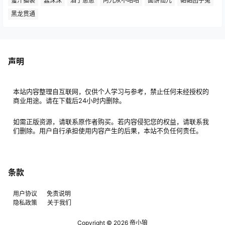
蜜汁猫裘
蠢沫沫
酒了崽崽
阿九从不咕咕
面饼仙儿
黏黏团子兔
黑龙贯通
声明
本站内容整理自互联网，仅供个人学习与参考，禁止任何未经授权的
商业用途。请在下载后24小时内删除。
如需正版资源，请联系原作者购买。若内容侵犯您的权益，请联系我
们删除。用户自行承担使用内容产生的后果，本站不负任何责任。
条款
用户协议
免责说明
隐私政策
关于我们
Copyright © 2026
帝小狼