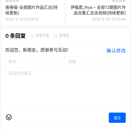
狼狼体系
狼狼体系
倦倦喵-全部图片作品汇总[持
伊喵君_Nya – 全部12期图片作
续更新]
品合集汇总含视频[持续更新]
2025-3-15 23:29:18
2025-5-30 10:55:46
0 条回复
文章作者
管理员
A
M
欢迎您，新朋友，感谢参与互动！
确认修改
提交