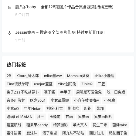
5
鹿八岁baby – 全部128期图片作品合集含视频[持续更新]
5 个月前
6
Jessie婕西 – 微密圈全部图片作品[持续更新][11期]
1 年前
热门标签
2B
Kitaro_绮太郎
miko酱ww
Momoko葵葵
shika小鹿鹿
Tina很妖孽呀
usejan蓝蓝
Yiko湿润兔
ZinieQ
三笠
兔子Zzz不吃胡萝卜
凛子酱
半半子
周叽是可爱兔兔
咬一口兔娘
喜多川海梦
妖少you1
小女巫露娜
小容仔咕咕咕w
小恶魔
小意oO
年年Nnian
抖娘-利世
斯卡哈
旗袍
柴郡
洛璃LoLiSAMA
狂三
玉藻前
甘雨
疯猫ss
疯猫ss图片
碧蓝航线
糖果果candy
绮梦摄影
羊大真人
羽生三未
菌烨tako
蜜汁猫裘
蠢沫沫
酒了崽崽
阿九从不咕咕
面饼仙儿
黏黏团子兔