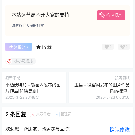
本站运营离不开大家的支持
给TA打赏
谢谢各位大侠的打赏
收藏
0
0
海报分享
小小奶瓶儿
狼密领域
狼密领域
小酒伏特加 – 微密圈发布的图
玉帛 – 微密圈发布的图片作品
片作品[持续更新]
[持续更新]
2025-3-22 23:48:51
2025-3-23 0:03:50
2 条回复
文章作者
管理员
A
M
欢迎您，新朋友，感谢参与互动！
确认修改