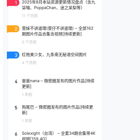
1
2025年8月本站资源更新情况盘点（含九
柒喵、PoppaChan、迷之呆梨等）
11 个月前
2
雯妹不讲道理(雯仔不讲道理) – 全部162
期图片作品合集含视频[持续更新]
3 个月前
3
红袍美少女，九条南无秘语空间图片
4 个月前
4
崽崽nana – 微密圈发布的图片作品[持续
更新]
1 年前
5
狗尾巴 – 微密圈发布的图片作品[持续更
新]
1 年前
6
Solexight（台湾） – 全套34期合集带4K
视频[159.4G]