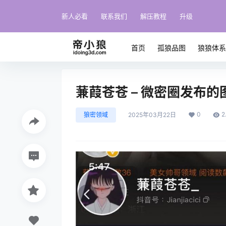
新人必看
联系我们
解压教程
升级
首页
孤狼品图
狼狼体
蒹葭苍苍 – 微密圈发布的
0
2
狼密领域
2025年03月22日