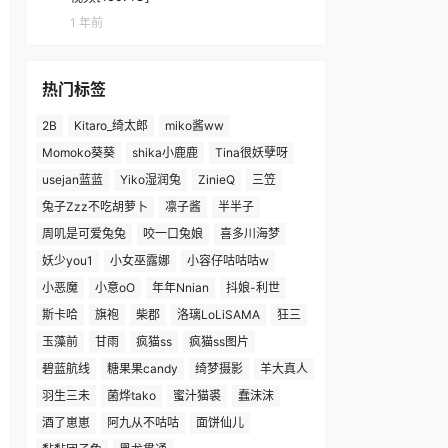
1 年前
热门标签
2B
Kitaro_绮太郎
miko酱ww
Momoko葵葵
shika小鹿鹿
Tina很妖孽呀
usejan蓝蓝
Yiko湿润兔
ZinieQ
三笠
兔子Zzz不吃胡萝卜
凛子酱
半半子
周叽是可爱兔兔
咬一口兔娘
喜多川海梦
妖少you1
小女巫露娜
小容仔咕咕咕w
小恶魔
小意oO
年年Nnian
抖娘-利世
斯卡哈
旗袍
柴郡
洛璃LoLiSAMA
狂三
玉藻前
甘雨
疯猫ss
疯猫ss图片
碧蓝航线
糖果果candy
绮梦摄影
羊大真人
羽生三未
菌烨tako
蜜汁猫裘
蠢沫沫
酒了崽崽
阿九从不咕咕
面饼仙儿