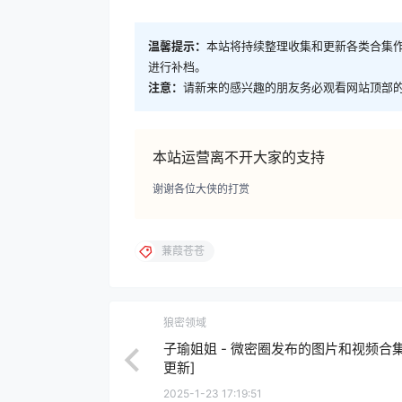
温馨提示：
本站将持续整理收集和更新各类合集
进行补档。
注意：
请新来的感兴趣的朋友务必观看网站顶部的
本站运营离不开大家的支持
谢谢各位大侠的打赏
蒹葭苍苍
狼密领域
子瑜姐姐 - 微密圈发布的图片和视频合集
更新]
2025-1-23 17:19:51