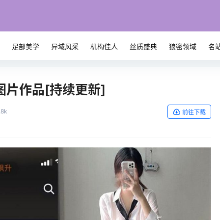
系
足部美学
异域风采
机构佳人
丝质盛典
狼密领域
名
图片作品[持续更新]
.8k
前往下载