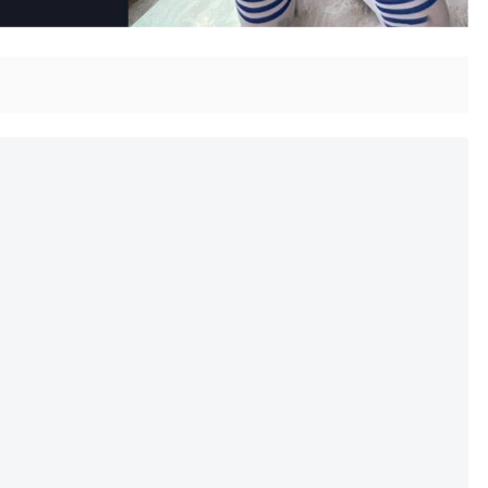
】
】
】
】
】
】
】
】
】