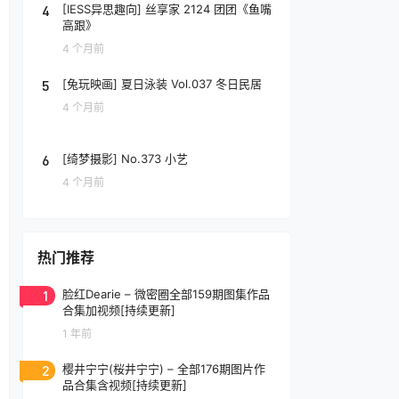
4
[IESS异思趣向] 丝享家 2124 团团《鱼嘴
高跟》
4 个月前
5
[兔玩映画] 夏日泳装 Vol.037 冬日民居
4 个月前
6
[绮梦摄影] No.373 小艺
4 个月前
热门推荐
1
脸红Dearie – 微密圈全部159期图集作品
合集加视频[持续更新]
1 年前
2
樱井宁宁(桜井宁宁) – 全部176期图片作
品合集含视频[持续更新]