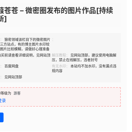
葭苍苍 – 微密圈发布的图片作品[持续
新]
：
狼密领域该栏目下的微密图片
：
三方站点，有的博主图片水印较
图片比较模糊，请做好心理准备
购买前请查看详细说明，见网站顶
解压教程：
见网站顶部，建议使用电脑解
压，禁止在线解压，违者封号
：
百度网盘
有无水印：
本站均不加水印，没有漏点违
规内容
：
见网站顶部
的等级为
游客
登录
盘