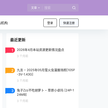
文章
站机构
登录
快速注册
最近更新
1
2026年4月本站资源更新情况盘点
3 个月前
2
九言 – 2025年05月萤火虫漫展场照[105P
-3V-1.43G]
3 个月前
3
兔子Zzz不吃胡萝卜 – 草原小卓玛 [24P-1
24MB]
3 个月前