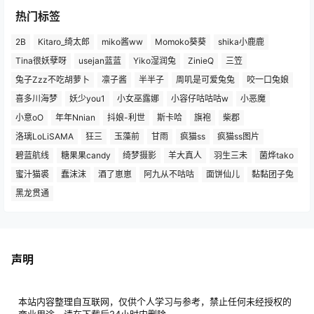
热门标签
2B
Kitaro_绮太郎
miko酱ww
Momoko葵葵
shika小鹿鹿
Tina很妖孽呀
usejan蓝蓝
Yiko湿润兔
ZinieQ
三笠
兔子Zzz不吃胡萝卜
凛子酱
半半子
周叽是可爱兔兔
咬一口兔娘
喜多川海梦
妖少you1
小女巫露娜
小容仔咕咕咕w
小恶魔
小意oO
年年Nnian
抖娘-利世
斯卡哈
旗袍
柴郡
洛璃LoLiSAMA
狂三
玉藻前
甘雨
疯猫ss
疯猫ss图片
碧蓝航线
糖果果candy
绮梦摄影
羊大真人
羽生三未
菌烨tako
蜜汁猫裘
蠢沫沫
酒了崽崽
阿九从不咕咕
面饼仙儿
黏黏团子兔
黑龙贯通
声明
本站内容整理自互联网，仅供个人学习与参考，禁止任何未经授权的