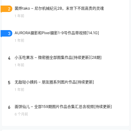
2
菌烨tako – 尼尔机械纪元2B，末世下不屈高贵的灵魂
1 年前
3
AURORA摄影和Pixel摄影1-9号作品带视频[14.1G]
1 年前
4
小玉吃果冻 – 微密圈全部图集作品[持续更新][28期]
1 年前
5
无敌哒小姨妈 – 朋友圈系列图片作品[持续更新]
1 年前
6
面饼仙儿 – 全部159期图片作品合集汇总含视频[持续更新]
6 个月前