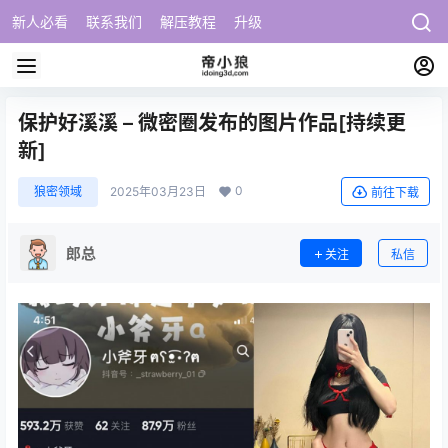
新人必看
联系我们
解压教程
升级
保护好溪溪 – 微密圈发布的图片作品[持续更
新]
0
狼密领域
2025年03月23日
前往下载
郎总
关注
私信