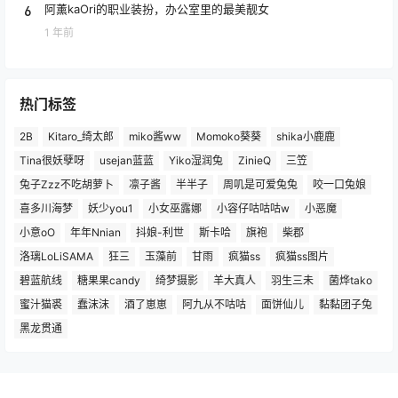
6
阿薰kaOri的职业装扮，办公室里的最美靓女
1 年前
热门标签
2B
Kitaro_绮太郎
miko酱ww
Momoko葵葵
shika小鹿鹿
Tina很妖孽呀
usejan蓝蓝
Yiko湿润兔
ZinieQ
三笠
兔子Zzz不吃胡萝卜
凛子酱
半半子
周叽是可爱兔兔
咬一口兔娘
喜多川海梦
妖少you1
小女巫露娜
小容仔咕咕咕w
小恶魔
小意oO
年年Nnian
抖娘-利世
斯卡哈
旗袍
柴郡
洛璃LoLiSAMA
狂三
玉藻前
甘雨
疯猫ss
疯猫ss图片
碧蓝航线
糖果果candy
绮梦摄影
羊大真人
羽生三未
菌烨tako
蜜汁猫裘
蠢沫沫
酒了崽崽
阿九从不咕咕
面饼仙儿
黏黏团子兔
黑龙贯通